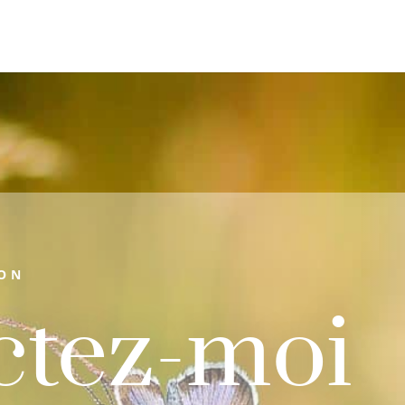
ION
ctez-moi